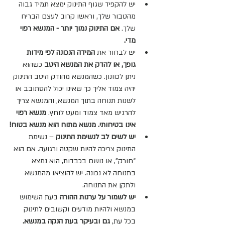
יש להקפיד שגוף התינוק ימצא תמיד גבוה 
מהטבור שלך, וראשו קרוב לעצם הבריח 
שלך. 
אם התינוק נמוך יותר - המנשא רפוי 
מדי.
יש לבחור את 
המידה הנכונה לפי מידות 
גופך, או להדק את המנשא היטב
 כשהוא 
ניתן לכוונון. כשהמנשא מהודק היטב התינוק 
יהיה צמוד אליך כך שאינו יכול להסתובב או 
לשנות תנוחה בתוך המנשא, והמנשא צריך 
להרגיש מאד צמוד ומעט לוחץ. 
מנשא רפוי 
אינו בטיחותי. מנשא מתוח הוא מנשא בטוח!
יש לשים לב לנשימת התינוק 
– נשימת 
התינוק צריכה להיות שקטה ורגועה. אם הוא 
“חורק”, או נושם בכבדות, הוא נמצא 
בתנוחה לא נכונה. יש להוציאו מהמנשא 
ולתקן את התנוחה.
יש לשמור על ערנות ההורה
 בעת השימוש 
במנשא ולהיות מודעים וקשובים לתינוק 
בכל עת, 
גם ובעיקר בעת הנקה במנשא.