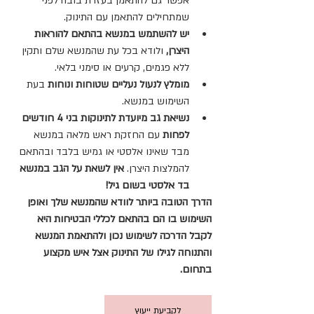
אפשר גם להתאמן בעזרת בובה לפני 
שמתחילים להתאמן עם התינוק.
יש להשתמש במנשא בהתאם להוראות 
היצרן,
 ולודא בכל עת שהמנשא שלם ותקין 
ללא פגמים, קרעים או סימני בלאי.
מומלץ לנעול נעליים שטוחות ונוחות
 בעת 
השימוש במנשא.
נשיאת גב מיועדת לתינוקות בני 4 חודשים 
לפחות
 עם החזקת ראש מלאה במנשא 
מבד שאינו אלסטי או גמיש בלבד ובהתאם 
להמלצות היצרן. 
אין לשאת על הגב במנשא 
בד אלסטי בשום גיל! 
הדרך הטובה ביותר לוודא שהמנשא שלך ואופן 
השימוש בו הם בהתאם לכללי הבטיחות היא 
לקבל הדרכה לשימוש נכון ולהתאמת המנשא 
והתנוחה לגילו של התינוק אצל איש מקצוע 
בתחום. 
לקביעת ייעוץ