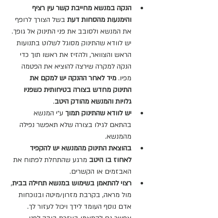
הנקה במנשא מחייבת קשר עין רציף 
והימנעות מהסחות דעת
 בשל הצורך לרופף 
את המנשא ולסובב את פני התינוק אל גופך. 
יש לוודא שהתינוק מסוגל לשלוט בתנועות 
הראש והצוואר, ולהזיז את ראשו תוך כדי 
הנקה למקרה שירצה להוציא את הפטמה 
מפיו. 
מיד לאחר ההנקה יש למקם את 
התינוק מחדש בצורה בטיחותית כשפניו 
גלויות והמנשא מהודק היטב
.
יש לוודא שהתינוק תמוך
 ע״י המנשא 
בהתאם לגילו בצורה שלא תאפשר נפילה 
מהמנשא.
בהוצאת התינוק מהמנשא יש להקפיד 
לאחוז בו היטב
 מרגע שהתחלת לפתוח את 
האבזמים או הקשרים.
רצוי להתאמן בשימוש במנשא תחילה בבית
, 
מול מראה, בקרבת מזרון/מיטה ובנוכחות 
אדם נוסף העומד לידך ויכול לעזור לך. 