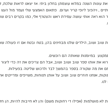
ת עונות השנה במלוא עוצמתן בחלון ביתי. אז יצאנו לראות שלכת, ל
ים , ויהפוך ליופי קריר וערום.  פתאום האמצעי שלי נעמד מול העץ ו
ר הוא ראה אותי עושה עמידת ראש והצטרף אלי, כמו בקרים רבים שהו
ת שוב ושוב, הילדים שלנו מבחינים בהן, בטח ובטח אם זו פעולה שאנ
קצע  במיומנות שאותה הם רוכשים. 
וא את אותו ספר שוב ושוב ושוב, אבל הם צריכים את זה כדי ליצור 
ם את מה שקורה בספר בהמשך לבד ולרכוש שליטה בפעילות. 
ינוקות, אנחנו חוזרים שוב ושוב על אותן תנוחות, משייפים ומדייקים א
נו. 
 לא מושלמות (אפילו די רחוקות משם) והן לא חייבות להיות, הן ח