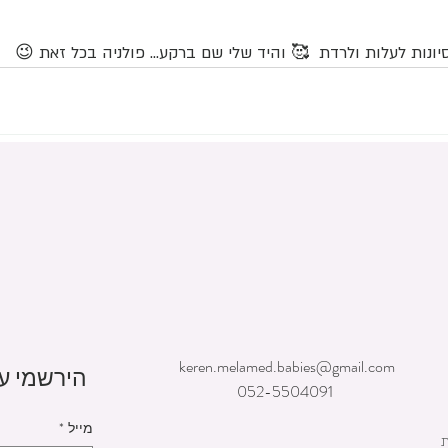
סיונות לעלות ולרדת  🥰 והיד שלי שם ברקע... פולניה בכל זאת 😉
keren.melamed.babies@gmail.com
הירשמי עכ
052-5504091
מייל
*