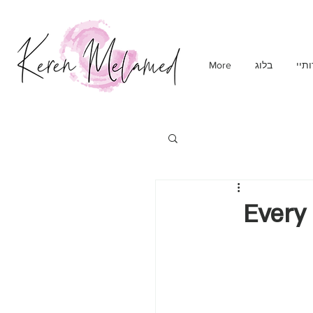
תיי
בלוג
More
Every