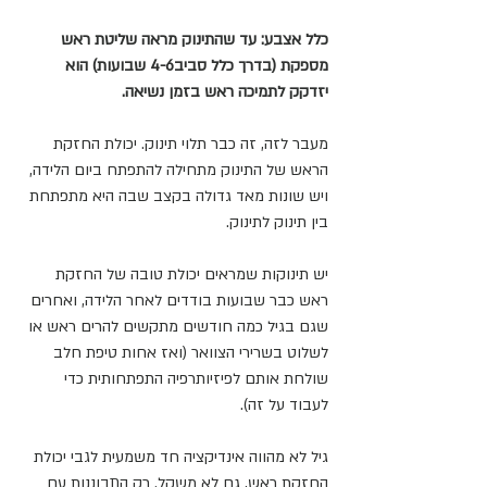
כלל אצבע: עד שהתינוק מראה שליטת ראש 
מספקת (בדרך כלל סביב4-6 שבועות) הוא 
יזדקק לתמיכה ראש בזמן נשיאה.
מעבר לזה, זה כבר תלוי תינוק. יכולת החזקת 
הראש של התינוק מתחילה להתפתח ביום הלידה, 
ויש שונות מאד גדולה בקצב שבה היא מתפתחת 
בין תינוק לתינוק.
יש תינוקות שמראים יכולת טובה של החזקת 
ראש כבר שבועות בודדים לאחר הלידה, ואחרים 
שגם בגיל כמה חודשים מתקשים להרים ראש או 
לשלוט בשרירי הצוואר (ואז אחות טיפת חלב 
שולחת אותם לפיזיותרפיה התפתחותית כדי 
לעבוד על זה).
גיל לא מהווה אינדיקציה חד משמעית לגבי יכולת 
החזקת ראש, גם לא משקל. רק התבוננות עם 