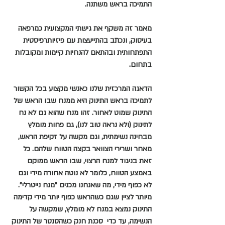
התמיכה בראש משתנה.
מאמר זה משקף את גישתי המקצועית כמרפאה 
בעיסוק, ונכתב בהתייעצות עם פיזיותרפיסטית 
התפתחותית ובהתאם להנחיות קיימות ומקובלות 
בתחום.
הדאגה המרכזית שלנו כאנשי מקצוע בכל הקשור 
לתמיכה בראש התינוק היא ממנח שבו הראש של 
התינוק שמוט לאחור. זהו מנח שהוא גם לא נח 
לתינוק (ולא נראה טוב לנו), גם פחות מומלץ 
מבחינה נשימתית, וגם מקשה על זקיפת הראש, 
מאחר ושרירי הצוואר בקצה הטווח שלהם. כל 
זאת בניגוד למנח הרצוי, שבו הראש ממוקם 
באמצע הטווח, כלומר לא נוטה אחורה מידי וגם 
לא כפוף מידי, מה שאנחנו מכנים "מנח נייטרלי". 
מיותר לציין שגם כשהראש כפוף יותר מידי קדימה 
התינוק נמצא במנח לא מומלץ, שמקשה על 
הנשימה, עד כדי  סכנת חנק כשהסנטר של התינוק 