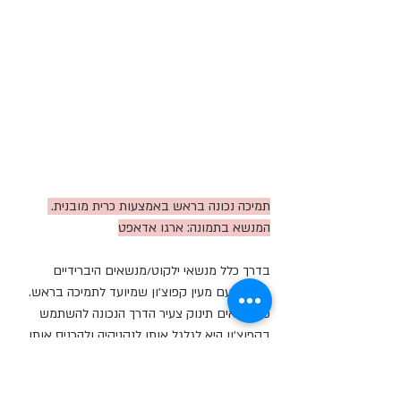
תמיכה נכונה בראש באמצעות כרית מובנית. 
המנשא בתמונה: ארגו אדאפט
בדרך כלל מנשאי ילקוט/מנשאים היברידיים 
מגיעים עם מעין קפוצ׳ון שמיועד לתמיכה בראש. 
כשנושאים תינוק צעיר הדרך הנכונה להשתמש 
בקפוצ׳ון היא לגלגל אותו לנקניקיה ולהכניס אותו 
מאחורי העורף, ממש כמו כרית תמיכה. יש 
מנשאים שמגיעים עם כיס יעודי שאפשר להכניס 
לתוכו את הקפוצ׳ון המגולגל.