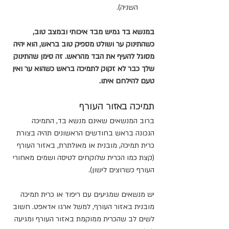
השניה).
במנשא בד גמיש מבד איכותי ובמצב טוב, 
כשהתינוק ער ושולט מספיק טוב בראש, הוא יהיה 
מסוגל להעיף את הבד מהראש. זה סימן שהתינוק 
שלך כבר לא זקוק לתמיכה בראש כשהוא ער ואין 
טעם להילחם איתו.
תמיכה באזור העורף
ברוב המנשאים שאינם מנשא בד, התמיכה 
הנכונה בראש בחודשים הראשונים תהיה בצורת 
כרית תמיכה, מובנית או מאולתרת, באזור העורף 
(קצת כמו הכרית שלוקחים לטיסה ושמים מאחורי 
העורף כשרוצים לישון).
יש מנשאים שמגיעים עם ריפוד או כרית תמיכה 
מובנית באזור העורף, למשל ארגו אדאפט. חשוב 
לשים לב שהכרית ממוקמת באזור העורף ומגיעה 