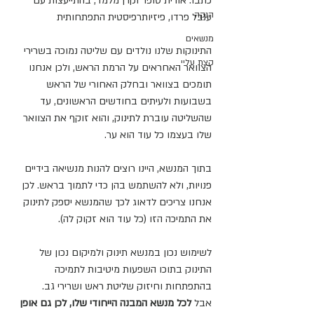
כתבו: אורית סופר וקרן מלמד, בהתייעצות עם 
הנקה
ענבל פרדו, פיזיותרפיסטית התפתחותית          
מנשאים
התינוקות שלנו נולדים עם שליטה נמוכה בשרירי 
קצת עליי
הצוואר האחראים על הרמת הראש, ולכן אנחנו 
תומכים בצוואר ובחלק האחורי של הראש 
בשבועות ולעיתים בחודשים הראשונים, עד 
שהשליטה עוברת לתינוק, והוא זוקף את הצוואר 
שלו בעצמו כל עוד הוא ער. 
בתוך המנשא, היינו רוצים להנות מנשיאה בידיים 
פנויות, ולא להשתמש בהן כדי לתמוך בראש. לכן 
אנחנו צריכים לדאוג לכך שהמנשא יספק לתינוק 
את התמיכה הזו (כל עוד הוא זקוק לה). 
לשימוש נכון במנשא תינוק ולמיקום נכון של 
התינוק בתוכו השפעות מיטיבות לתמיכה 
בהתפתחות וחיזוק שליטת ראש ושרירי גב. 
אבל
 לכל מנשא המבנה הייחודי שלו, לכן גם אופן 