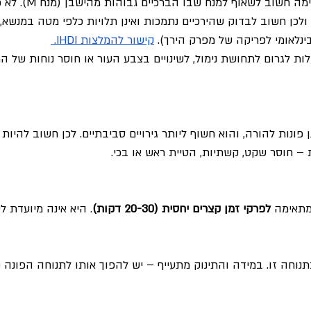
גם בנשיאה עם הפנים קדימה
לכן חשוב לבדוק שהירכיים נתמכות ואינן תלויות כלפי מטה במנשא, 
קישור להמלצות IHDI
. 
לות לגרום לתחושת נימול, לשינויים בצבע העור או חוסר נוחות של הת
ן פונות להורה, והוא חשוף ליותר גירויים סביבתיים. לכן חשוב להיות
ת – חוסר שקט, קשתיות, הטיית ראש או בכי.
מתאימה 
לפרקי זמן קצרים יחסית (20-30 דקות)
. היא אינה מיועדת ל
בתנוחה זו. במידה והתינוק מתעייף – יש להפוך אותו לתנוחה הפונה 