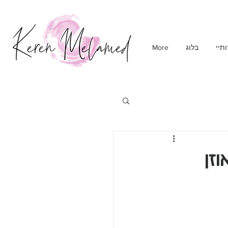
תיי
בלוג
More
זן