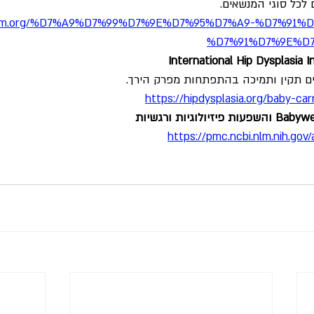
לכל סוגי המנשאים.
erem.org/%D7%A9%D7%99%D7%9E%D7%95%D7%A9-%D7%91%
%D7%91%D7%9E%D
International Hip Dysplasia 
יים תקין ותמיכה בהתפתחות מפרק הירך.
https://hipdysplasia.org/baby-ca
https://pmc.ncbi.nlm.nih.go