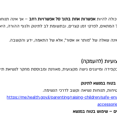
כולה להיות 
אפשרות אחת בתוך סל אפשרויות רחב
 – אך אינה תנוח
מתאים, לפרקי זמן קצרים, ובתשומת לב לתינוק ולגוף ההורה, היא
נה שאלה של "מותר או אסור", אלא של התאמה, ידע והקשבה.
ועיות (להעמקה)
קפידה ומייצגים גישה מקצועית, מאוזנת ומבוססת מחקר לנשיאת תינ
בטוח במנשא לתינוק
יחות, תנוחות נשיאה וקשב לדרכי הנשימה.
https://me.health.gov.il/parenting/raising-children/safe-e
accessori
ים – שימוש בטוח במנשא