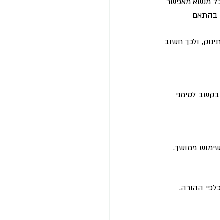
 חשוב לשאוף למנח שבו הברכיים גבוהות מהישבן (מנח M). לא כל מנשא מאפשר 
בהתאם 
ינוק, ולכך חשוב 
 בקשב לסימני 
שימוש ממושך.
כלפי ההורה.