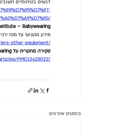
דגשים בטיחותיים חשובים 
D7%98%D7%95%D7%97-
7%A0%D7%A9%D7%90/
Institute – Babywearing
מידע מקצועי על מנח ירכ
rriers-other-equipment/
סקירה מחקרית על Babywearing והשפעות פיזיולוגיות ורגשיות
v/articles/PMC12428022/
פוסטים אחרונים