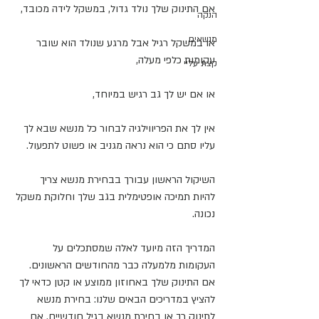
אם התינוק שלך נולד גדול, במשקל לידה מכובד,
הנקה
מנשאים
או במשקל רגיל אבל מרגע שנולד הוא שובר 
עקומות כלפי מעלה,
קצת עליי
או אם יש לך גב רגיש במיוחד,
אין לך את הפריווילגיה לבחור כל מנשא שבא לך 
עליו סתם כי הוא נראה מגניב או פשוט לתפעול.
השיקול הראשון עבורך בבחירת מנשא צריך 
להיות תמיכה אופטימלית בגב שלך וחלוקת משקל 
נכונה.
המדריך הזה מיועד לאלה שמסתכלים על 
העקומות מלמעלה כבר מהחודשים הראשונים. 
אם התינוק שלך באחוזון ממוצע או קטן כדאי לך 
להציץ במדריכים הבאים שלנו: בחירת מנשא 
לתינוק רך או בחירת מנשא בגיל חודשיים. אם 