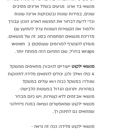
מנשאי בד ארוג  מגיעים בשלל אריגים מסיבים 
שונים, במידות שונות ובטכניקות אריגה שונות 
וכדי לדעת לבחור את המנשא הארוג הנכון עבורך 
וללמוד את הקשירות השונות צריך להתיעץ עם 
מדריכת מנשאים המתמחה בסוג זה של מנשאים. 
מומלץ להצטרף לפורומים שעוסקים ב woven 
wraps בחו״ל, שם התחום הזה מפותח יותר.
מנשאי ילקוט
 ייעודיים לניובורן מתאימים ממשקל 
4 קילו ואילך ולכן יכולים להתאים מלידה לתינוקות 
שנולדו במשקל גבוה ו/או עולים במשקל 
במהירות. יתרונם הגדול בפשטות הלבישה- 
מנשאי אבזמים ללא קשירות, ויש כיום מבחר 
מנשאי ילקוט שמאפשרים נשיאה במנח פיזיולוגי 
שמתאים גם לתינוק רך.
מנשאי ילקוט מלידה: ככה זה נראה -