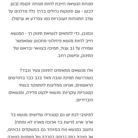
תנוחת הנשיאה חייבת להיות תנוחה זקופה (בטן 
לבטן - עם תינוקות גדולים בדרך כלל מדלגים על 
שלב התנוחות העובריות כמו צפרדע או ערסול).
וכמובן, כדי להתאים לנשיאת תינוק רך - המנשא 
חייב להיות מנשא פיזיולוגי מתכוונן שמאפשר 
שמירה על גב עגול, תמיכה בצוואר ובראש של 
התינוק, ופישוק רחב.
אלו מנשאים מתאימים לתינוק צעיר וכבד?
כשנדרשת תמיכה טובה מאד בגב כבר בחודשים 
הראשונים, אנחנו ממליצות להתמקד בשתי 
קטגוריות עיקריות: מנשאי ילקוט מלידה, ומנשאים 
היברידיים.
למיטיבי לכת יש גם קטגוריה שלישית: מנשא בד 
ארוך ארוג (יריעת בד ארוכה מאריג לא נמתח) 
נחשב כמנשא נוח במיוחד גם במשקלים גבוהים, 
אך מצריך רמה גבוהה בהרבה של מיומנות קשירה. 