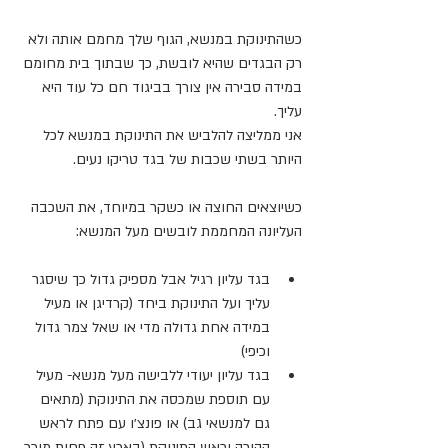
כשהתינוקת במנשא, הגוף שלך מחמם אותה ולא 
רק הבגדים שהיא לובשת, כך שבתוך בית מחומם 
במידה סבירה אין צורך בביגוד חם כל עוד היא 
עליך.
אני ממליצה להלביש את התינוקת במנשא לכל 
היותר בשתי שכבות של בגד טריקו נעים. 
כשיוצאים החוצה או כשקר במיוחד, את השכבה 
העליונה המחממת לובשים מעל המנשא:
בגד עליון רגיל אבל מספיק גדול כך שיסגר 
עליך ועל התינוקת ביחד (קרדיגן או מעיל 
במידה אחת גדולה מדי או שאל צמר גדול 
וכיפי)
בגד עליון יעודי ללבישה מעל מנשא- מעיל 
עם תוספת שמכסה את התינוקת (מתאים 
גם למנשאי גב) או פונצ׳ו עם פתח לראש 
ההורה וראש התינוקת (בארץ זה פחות מוכר 