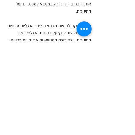
אותו דבר בדיוק קורה במנשא למכנסיים של 
התינוקת.
כשהתינוקת לובשת מכנסי רגלית- הרגליות עשויות 
להמתח וליצור לחץ על בהונות הרגליים. אם 
התינוקת שלך בוכה במנשא והיא לובשת רגליות- 
זו עשויה להיות הסיבה!
אז מה עושים?
מלבישים רגליות במידה אחת גדולה 
מדי.
 אם אתם עוד בשלב שהרגליים הולכות 
לאיבוד בתוך הרגלית וצריך לשים גומיות 
לשיער על הקרסול- הן מספיק גדולות גם 
למנשא. אחרי שמסיימים ללבוש את המנשא 
ממששים ומוודאים שהבד באזור הבהונות 
רפוי ולא מתוח. אם הבהונות מגיעות לקצה 
של הרגלית ומתחככות עם התפר, כדאי 
לעלות מידה.