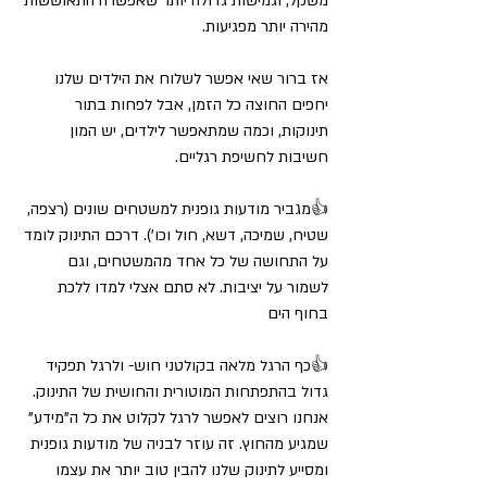
משקל, וגמישות גדולה יותר שאפשרה התאוששות 
מהירה יותר מפגיעות.
אז ברור שאי אפשר לשלוח את הילדים שלנו 
יחפים החוצה כל הזמן, אבל לפחות בתור 
תינוקות, וכמה שמתאפשר לילדים, יש המון 
חשיבות לחשיפת רגליים.
👍
מגביר מודעות גופנית למשטחים שונים (רצפה, 
שטיח, שמיכה, דשא, חול וכו'). דרכם התינוק לומד 
על התחושה של כל אחד מהמשטחים, וגם 
לשמור על יציבות. לא סתם אצלי למדו ללכת 
בחוף הים 
👍
כף הרגל מלאה בקולטני חוש- ולרגל תפקיד 
גדול בהתפתחות המוטורית והחושית של התינוק. 
אנחנו רוצים לאפשר לרגל לקלוט את כל ה"מידע" 
שמגיע מהחוץ. זה עוזר לבניה של מודעות גופנית 
ומסייע לתינוק שלנו להבין טוב יותר את עצמו 